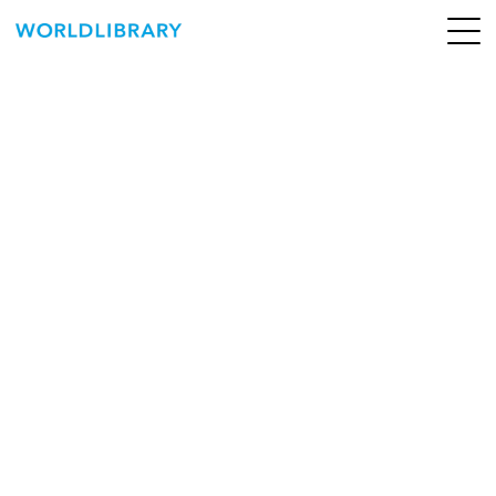
ペ
ー
ジ
の
ABOUT
先
頭
SERVICE
で
す
BOOKS
NEWS
CONTACT
WORLDLIBRARY Personal ログイン（個人）
WORLDLIBRAY RENTAL ログイン（法人）
SHOP