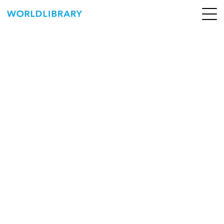
ペ
ー
ジ
の
ABOUT
先
頭
SERVICE
で
す
BOOKS
NEWS
CONTACT
WORLDLIBRARY Personal ログイン（個人）
WORLDLIBRAY RENTAL ログイン（法人）
SHOP