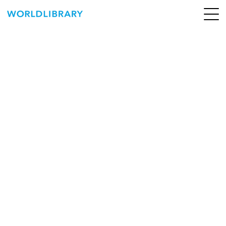
ペ
ー
ジ
の
ABOUT
先
頭
SERVICE
で
す
BOOKS
NEWS
CONTACT
WORLDLIBRARY Personal ログイン（個人）
WORLDLIBRAY RENTAL ログイン（法人）
SHOP