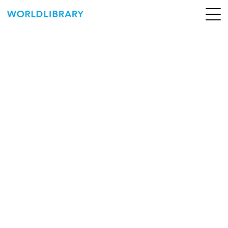
ペ
ー
ジ
の
ABOUT
先
頭
SERVICE
で
す
BOOKS
NEWS
CONTACT
WORLDLIBRARY Personal ログイン（個人）
WORLDLIBRAY RENTAL ログイン（法人）
SHOP