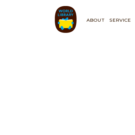
ペ
ー
ジ
ABOUT
SERVICE
の
先
頭
で
す