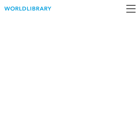
ペ
ー
ジ
の
ABOUT
先
頭
SERVICE
で
す
BOOKS
NEWS
CONTACT
WORLDLIBRARY Personal ログイン（個人）
WORLDLIBRAY RENTAL ログイン（法人）
SHOP