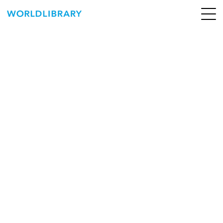
ペ
ー
ジ
の
ABOUT
先
頭
SERVICE
で
す
BOOKS
NEWS
CONTACT
WORLDLIBRARY Personal ログイン（個人）
WORLDLIBRAY RENTAL ログイン（法人）
SHOP