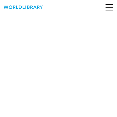
ペ
ー
ジ
の
ABOUT
先
頭
SERVICE
で
す
BOOKS
NEWS
CONTACT
WORLDLIBRARY Personal ログイン（個人）
WORLDLIBRAY RENTAL ログイン（法人）
SHOP