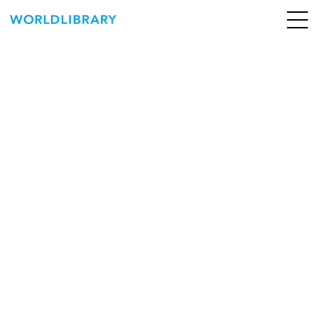
ペ
ー
ジ
の
ABOUT
先
頭
SERVICE
で
す
BOOKS
NEWS
CONTACT
WORLDLIBRARY Personal ログイン（個人）
WORLDLIBRAY RENTAL ログイン（法人）
SHOP