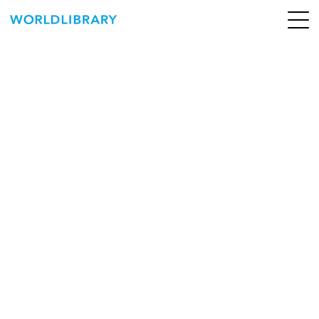
ペ
ー
ジ
の
ABOUT
先
頭
SERVICE
で
す
BOOKS
NEWS
CONTACT
WORLDLIBRARY Personal ログイン（個人）
WORLDLIBRAY RENTAL ログイン（法人）
SHOP