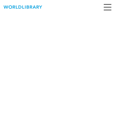
ペ
ー
ジ
の
ABOUT
先
頭
SERVICE
で
す
BOOKS
NEWS
CONTACT
WORLDLIBRARY Personal ログイン（個人）
WORLDLIBRAY RENTAL ログイン（法人）
SHOP