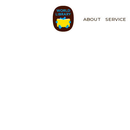
ペ
ー
ジ
ABOUT
SERVICE
の
先
頭
で
す