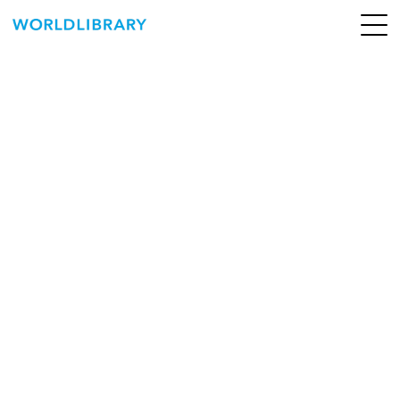
ペ
ー
ジ
の
ABOUT
先
頭
SERVICE
で
す
BOOKS
NEWS
CONTACT
WORLDLIBRARY Personal ログイン（個人）
WORLDLIBRAY RENTAL ログイン（法人）
SHOP