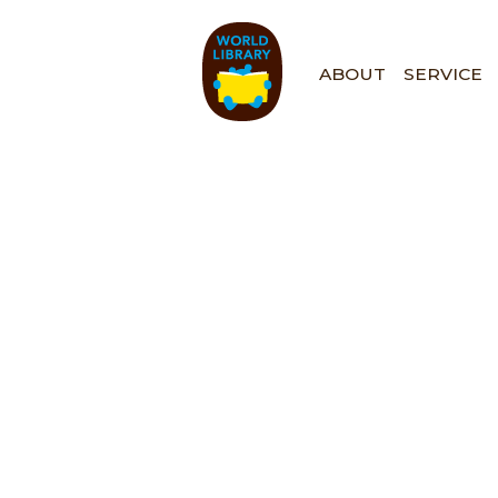
ペ
ー
ジ
ABOUT
SERVICE
の
先
頭
で
す