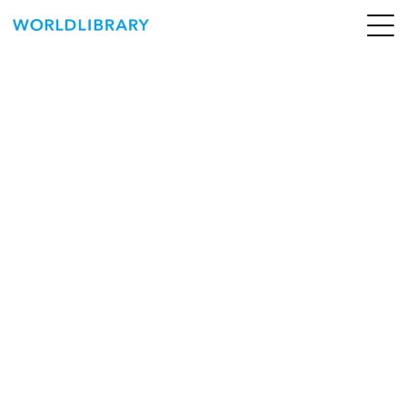
ペ
ー
ジ
の
ABOUT
先
頭
SERVICE
で
す
BOOKS
NEWS
CONTACT
WORLDLIBRARY Personal ログイン（個人）
WORLDLIBRAY RENTAL ログイン（法人）
SHOP