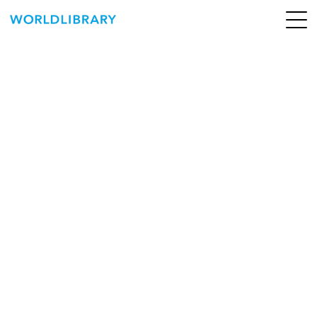
ペ
ー
ジ
の
ABOUT
先
頭
SERVICE
で
す
BOOKS
NEWS
CONTACT
WORLDLIBRARY Personal ログイン（個人）
WORLDLIBRAY RENTAL ログイン（法人）
SHOP