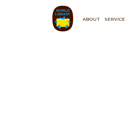
ペ
ー
ジ
ABOUT
SERVICE
の
先
頭
で
す