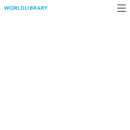
ペ
ー
ジ
の
ABOUT
先
頭
SERVICE
で
す
BOOKS
NEWS
CONTACT
WORLDLIBRARY Personal ログイン（個人）
WORLDLIBRAY RENTAL ログイン（法人）
SHOP