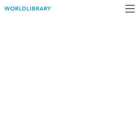
ペ
ー
ジ
の
ABOUT
先
頭
SERVICE
で
す
BOOKS
NEWS
CONTACT
WORLDLIBRARY Personal ログイン（個人）
WORLDLIBRAY RENTAL ログイン（法人）
SHOP