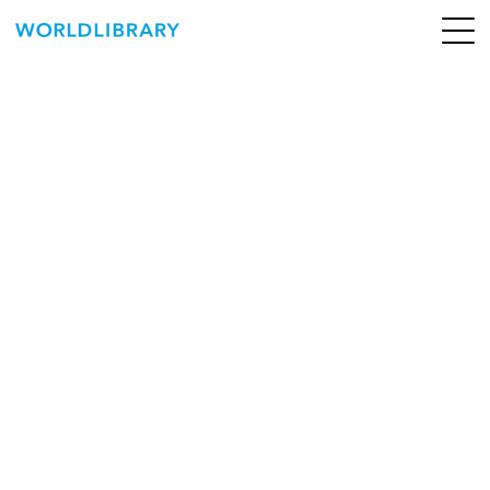
ペ
ー
ジ
の
ABOUT
先
頭
SERVICE
で
す
BOOKS
NEWS
CONTACT
WORLDLIBRARY Personal ログイン（個人）
WORLDLIBRAY RENTAL ログイン（法人）
SHOP