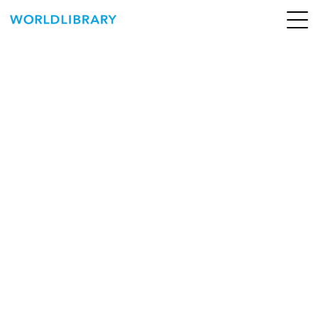
ペ
ー
ジ
の
ABOUT
先
頭
SERVICE
で
す
BOOKS
NEWS
CONTACT
WORLDLIBRARY Personal ログイン（個人）
WORLDLIBRAY RENTAL ログイン（法人）
SHOP