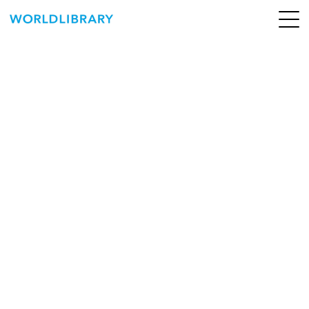
ペ
ー
ジ
の
ABOUT
先
頭
SERVICE
で
す
BOOKS
NEWS
CONTACT
WORLDLIBRARY Personal ログイン（個人）
WORLDLIBRAY RENTAL ログイン（法人）
SHOP