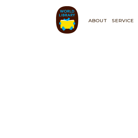
ペ
ー
ジ
ABOUT
SERVICE
の
先
頭
で
す