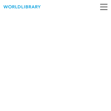
ペ
ー
ジ
の
ABOUT
先
頭
SERVICE
で
す
BOOKS
NEWS
CONTACT
WORLDLIBRARY Personal ログイン（個人）
WORLDLIBRAY RENTAL ログイン（法人）
SHOP