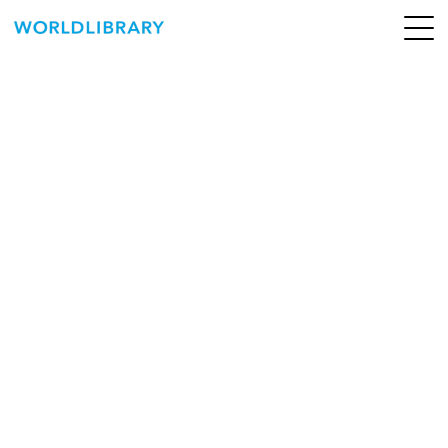
ペ
ー
ジ
の
ABOUT
先
頭
SERVICE
で
す
BOOKS
NEWS
CONTACT
WORLDLIBRARY Personal ログイン（個人）
WORLDLIBRAY RENTAL ログイン（法人）
SHOP