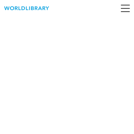
ペ
ー
ジ
の
ABOUT
先
頭
SERVICE
で
す
BOOKS
NEWS
CONTACT
WORLDLIBRARY Personal ログイン（個人）
WORLDLIBRAY RENTAL ログイン（法人）
SHOP