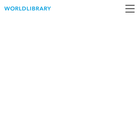
ペ
ー
ジ
の
ABOUT
先
頭
SERVICE
で
す
BOOKS
NEWS
CONTACT
WORLDLIBRARY Personal ログイン（個人）
WORLDLIBRAY RENTAL ログイン（法人）
SHOP