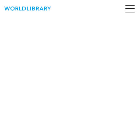
ペ
ー
ジ
の
ABOUT
先
頭
SERVICE
で
す
BOOKS
NEWS
CONTACT
WORLDLIBRARY Personal ログイン（個人）
WORLDLIBRAY RENTAL ログイン（法人）
SHOP