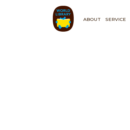
ペ
ー
ジ
ABOUT
SERVICE
の
先
頭
で
す