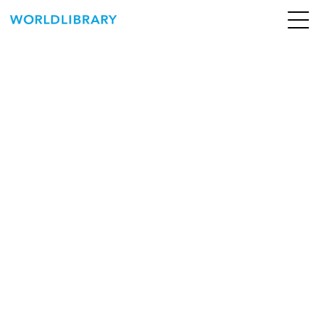
ペ
ー
ジ
の
ABOUT
先
頭
SERVICE
で
す
BOOKS
NEWS
CONTACT
WORLDLIBRARY Personal ログイン（個人）
WORLDLIBRAY RENTAL ログイン（法人）
SHOP