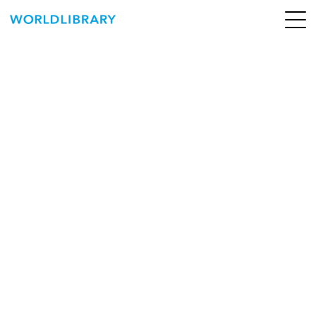
ペ
ー
ジ
の
ABOUT
先
頭
SERVICE
で
す
BOOKS
NEWS
CONTACT
WORLDLIBRARY Personal ログイン（個人）
WORLDLIBRAY RENTAL ログイン（法人）
SHOP