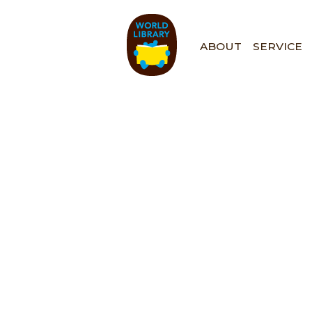
ペ
ー
ジ
ABOUT
SERVICE
の
先
頭
で
す