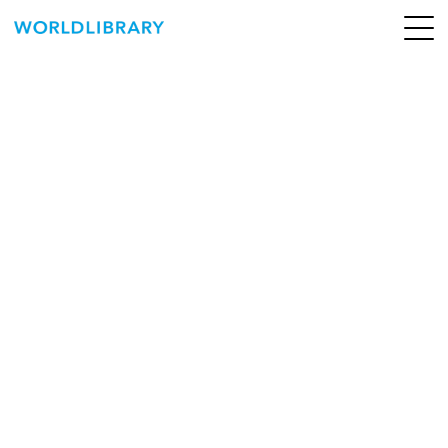
ペ
ー
ジ
の
ABOUT
先
頭
SERVICE
で
す
BOOKS
NEWS
CONTACT
WORLDLIBRARY Personal ログイン（個人）
WORLDLIBRAY RENTAL ログイン（法人）
SHOP