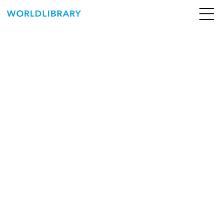
ペ
ー
ジ
の
ABOUT
先
頭
SERVICE
で
す
BOOKS
NEWS
CONTACT
WORLDLIBRARY Personal ログイン（個人）
WORLDLIBRAY RENTAL ログイン（法人）
SHOP