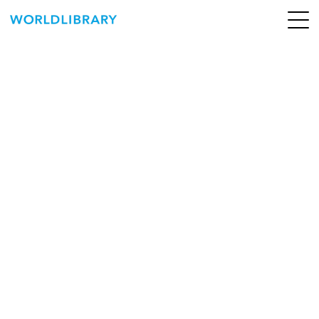
ペ
ー
ジ
の
ABOUT
先
頭
SERVICE
で
す
BOOKS
NEWS
CONTACT
WORLDLIBRARY Personal ログイン（個人）
WORLDLIBRAY RENTAL ログイン（法人）
SHOP