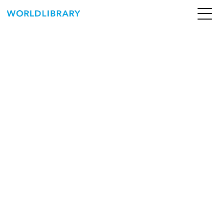
ペ
ー
ジ
の
ABOUT
先
頭
SERVICE
で
す
BOOKS
NEWS
CONTACT
WORLDLIBRARY Personal ログイン（個人）
WORLDLIBRAY RENTAL ログイン（法人）
SHOP