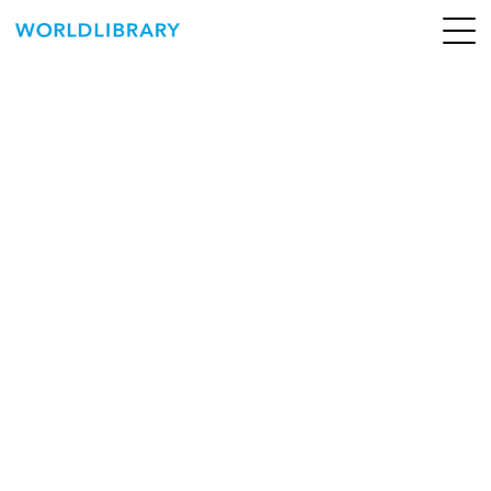
ペ
ー
ジ
の
ABOUT
先
頭
SERVICE
で
す
BOOKS
NEWS
CONTACT
WORLDLIBRARY Personal ログイン（個人）
WORLDLIBRAY RENTAL ログイン（法人）
SHOP