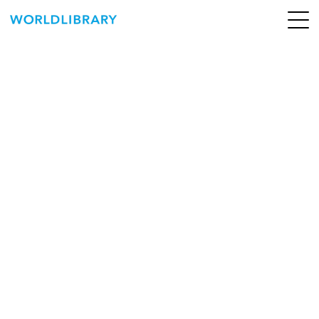
ペ
ー
ジ
の
ABOUT
先
頭
SERVICE
で
す
BOOKS
NEWS
CONTACT
WORLDLIBRARY Personal ログイン（個人）
WORLDLIBRAY RENTAL ログイン（法人）
SHOP