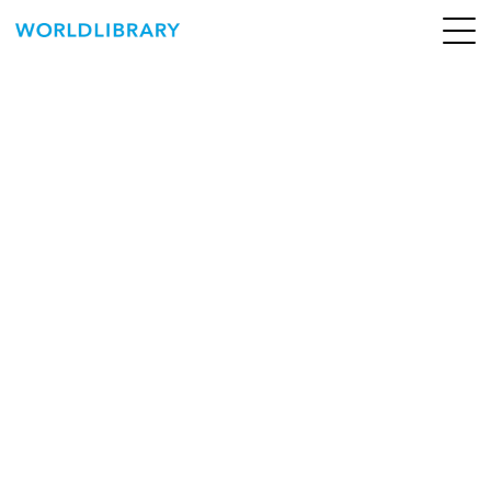
ペ
ー
ジ
の
ABOUT
先
頭
SERVICE
で
す
BOOKS
NEWS
CONTACT
WORLDLIBRARY Personal ログイン（個人）
WORLDLIBRAY RENTAL ログイン（法人）
SHOP