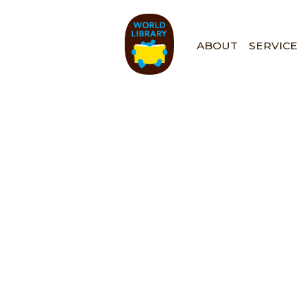
ペ
ー
ジ
ABOUT
SERVICE
の
先
頭
で
す