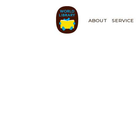
ペ
ー
ジ
ABOUT
SERVICE
の
先
頭
で
す