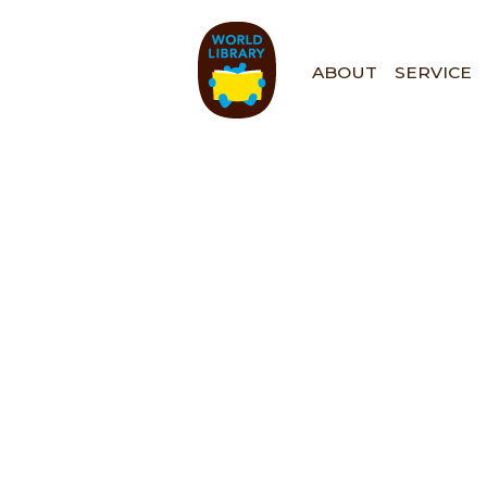
ペ
ー
ジ
ABOUT
SERVICE
の
先
頭
で
す