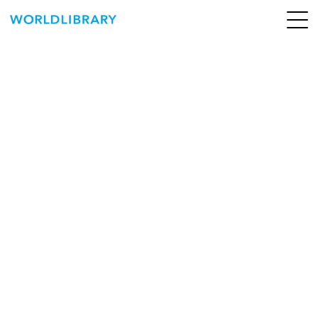
ペ
ー
ジ
の
ABOUT
先
頭
SERVICE
で
す
BOOKS
NEWS
CONTACT
WORLDLIBRARY Personal ログイン（個人）
WORLDLIBRAY RENTAL ログイン（法人）
SHOP