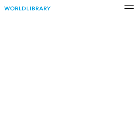
ペ
ー
ジ
の
ABOUT
先
頭
SERVICE
で
す
BOOKS
NEWS
CONTACT
WORLDLIBRARY Personal ログイン（個人）
WORLDLIBRAY RENTAL ログイン（法人）
SHOP