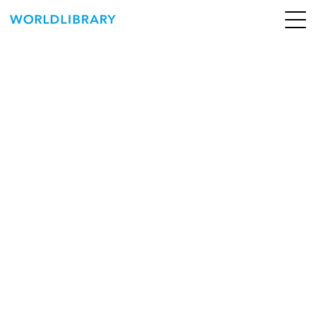
ペ
ー
ジ
の
ABOUT
先
頭
SERVICE
で
す
BOOKS
NEWS
CONTACT
WORLDLIBRARY Personal ログイン（個人）
WORLDLIBRAY RENTAL ログイン（法人）
SHOP