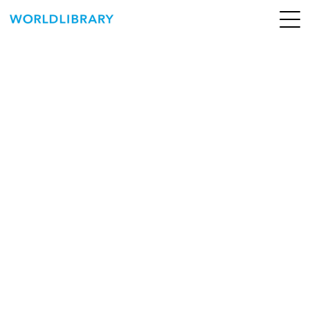
ペ
ー
ジ
の
ABOUT
先
頭
SERVICE
で
す
BOOKS
NEWS
CONTACT
WORLDLIBRARY Personal ログイン（個人）
WORLDLIBRAY RENTAL ログイン（法人）
SHOP