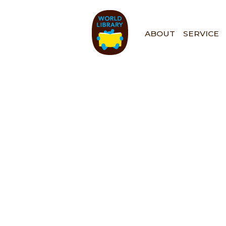
ペ
ー
ジ
ABOUT
SERVICE
の
先
頭
で
す