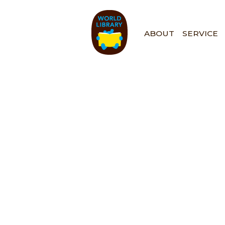
ペ
ー
ジ
ABOUT
SERVICE
の
先
頭
で
す