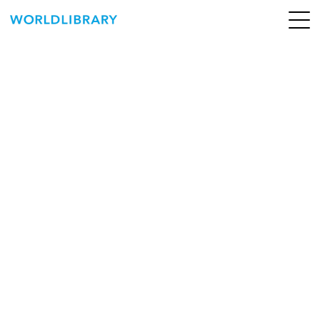
ペ
ー
ジ
の
ABOUT
先
頭
SERVICE
で
す
BOOKS
NEWS
CONTACT
WORLDLIBRARY Personal ログイン（個人）
WORLDLIBRAY RENTAL ログイン（法人）
SHOP