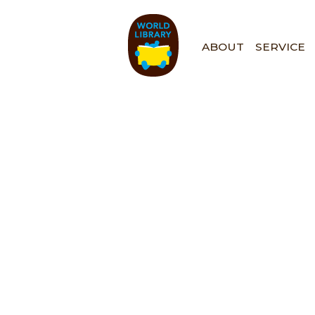
ペ
ー
ジ
ABOUT
SERVICE
の
先
頭
で
す